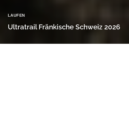
LAUFEN
Ultratrail Fränkische Schweiz 2026
25 April, 2026
Mein 5. Start beim Ultratrail Fränkische Schweiz – 66 km &
2.600 Höhenmeter – und zum 5. Mal im Ziel!
Jedes Jahr aufs Neue zeigt sich, wie unglaublich schön die
Fränkische Schweiz ist. Obwohl ich die Region gut kenne,
komme ich aus dem Staunen nicht raus – Fotostopps
gehören für mich einfach dazu
Beim Trailrunning
nehme ich mir bewusst diese Zeit: Natur genießen statt auf