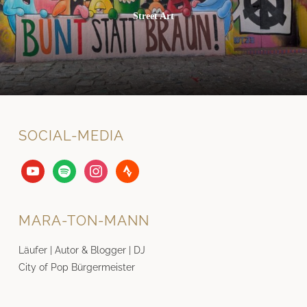
Street Art
SOCIAL-MEDIA
youtube
spotify
instagram
strava
MARA-TON-MANN
Läufer | Autor & Blogger | DJ
City of Pop Bürgermeister