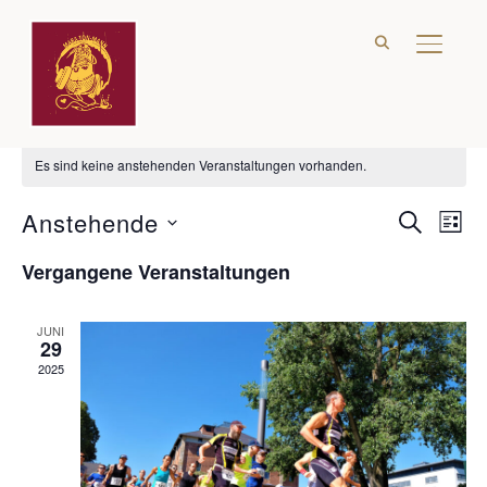
SEITE
Laufen
Es sind keine anstehenden Veranstaltungen vorhanden.
Anstehende
Verans
Ver
SUCHE
LIST
Ans
Suche
Datum
Vergangene Veranstaltungen
Nav
wählen.
und
Ansich
JUNI
29
Naviga
2025