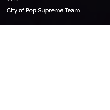
MUSIK
City of Pop Supreme Team
14 Februar, 2026
Das City of Pop Supreme Team im Blau in Mannheim
Endlich hat es geklappt! Die Zündfunk City of Pop
Bürgermeister der letzten Jahre Hering, Silke, Michel und
Mara-Ton-Man trafen sich im Underground Wohnzimmer
Blau in Mannheim zum Auflegen – unterstützt von Electric
Single Kid an der
. Was für ein Abend! Was für ein
Laden! So ein Wohnzimmer bräuchten wir in Bamberg auch!
Danke allen, die getanzt haben und dem Team des Blau.