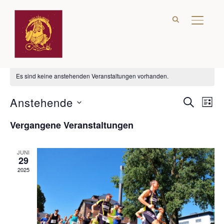
SEITE
Bamberg
Es sind keine anstehenden Veranstaltungen vorhanden.
Anstehende
Verans
Ver
SUCHE
LIST
Ans
Suche
Datum
Vergangene Veranstaltungen
Nav
wählen.
und
Ansich
JUNI
29
Naviga
2025